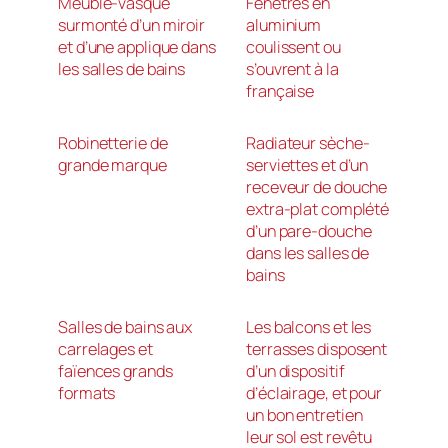
Meuble-vasque
Fenêtres en
surmonté d’un miroir
aluminium
et d’une applique dans
coulissent ou
les salles de bains
s’ouvrent à la
française
Robinetterie de
Radiateur sèche-
grande marque
serviettes et d’un
receveur de douche
extra-plat complété
d’un pare-douche
dans les salles de
bains
Salles de bains aux
Les balcons et les
carrelages et
terrasses disposent
faïences grands
d’un dispositif
formats
d’éclairage, et pour
un bon entretien
leur sol est revêtu