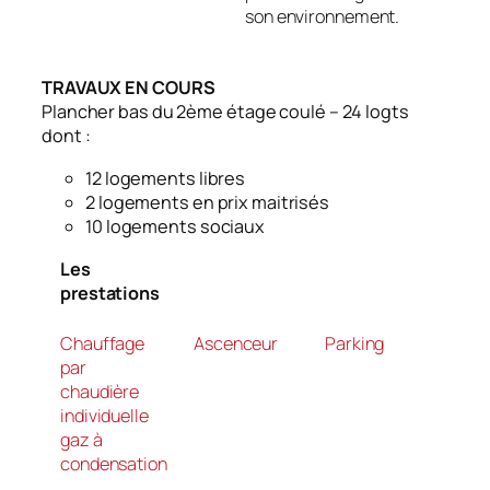
son environnement.
TRAVAUX EN COURS
Plancher bas du 2
ème
étage coulé – 24 logts
dont :
12 logements libres
2 logements en prix maitrisés
10 logements sociaux
Les
prestations
Chauffage
Ascenceur
Parking
par
chaudière
individuelle
gaz à
condensation