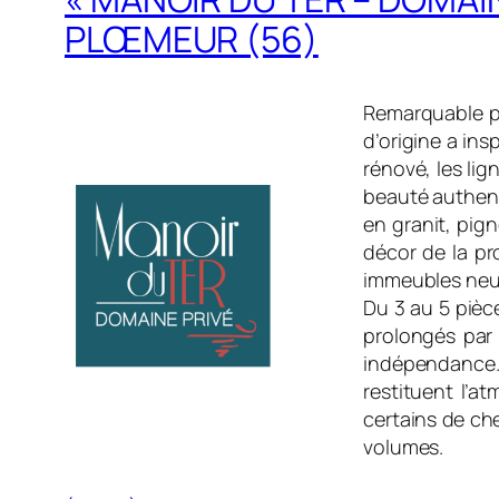
PLŒMEUR (56)
Remarquable pa
d’origine a ins
rénové, les li
beauté authenti
en granit, pig
décor de la pr
immeubles neuf
Du 3 au 5 pièc
prolongés par 
indépendance.
restituent l’a
certains de ch
volumes.